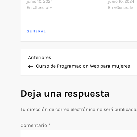
junio 10, 2024
junio 10, 2024
En «General»
En «General»
GENERAL
N
Entrada
Anteriores
anterior
Curso de Programacion Web para mujeres
a
v
Deja una respuesta
e
Tu dirección de correo electrónico no será publicada
g
Comentario
*
a