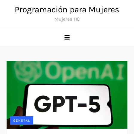
Saltar
Programación para Mujeres
al
Mujeres TIC
contenido
GENERAL