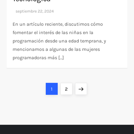
En un artículo reciente, discutimos cómo
fomentar el interés de las niñas en la
programación desde una edad temprana, y
mencionamos a algunas de las mujeres
programadoras más […]
P
Página
Página
Siguiente
1
2
a
página
g
i