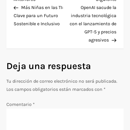
N
anterior
entra
Más Niñas en las TI:
OpenAI sacude la
a
Clave para un Futuro
industria tecnológica
Sostenible e Inclusivo
con el lanzamiento de
v
GPT-5 y precios
e
agresivos
g
Deja una respuesta
a
c
Tu dirección de correo electrónico no será publicada.
Los campos obligatorios están marcados con
*
i
Comentario
*
ó
n