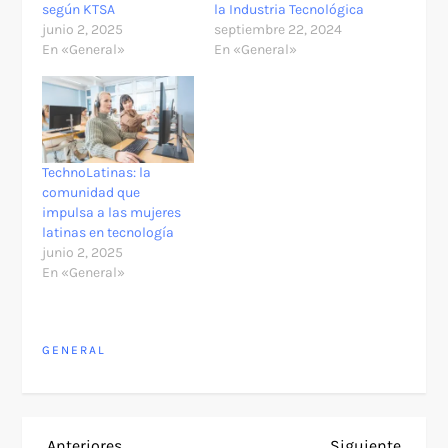
según KTSA
la Industria Tecnológica
junio 2, 2025
septiembre 22, 2024
En «General»
En «General»
TechnoLatinas: la
comunidad que
impulsa a las mujeres
latinas en tecnología
junio 2, 2025
En «General»
GENERAL
Entrada
Siguie
Anteriores
Siguiente