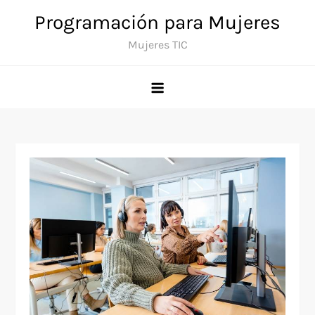
Saltar
Programación para Mujeres
al
Mujeres TIC
contenido