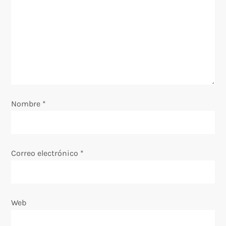
d
e
e
n
Nombre
t
*
r
a
Correo electrónico
*
d
a
Web