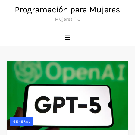
Saltar
Programación para Mujeres
al
Mujeres TIC
contenido
GENERAL