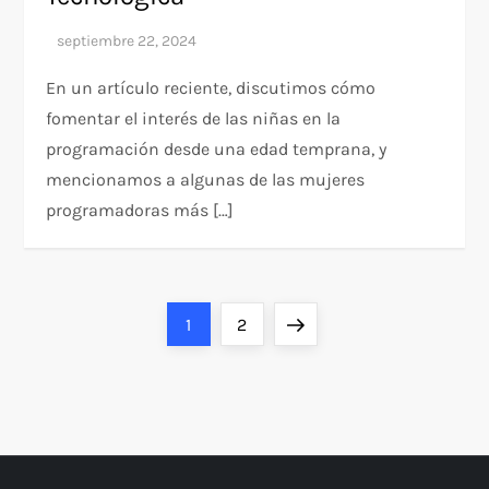
En un artículo reciente, discutimos cómo
fomentar el interés de las niñas en la
programación desde una edad temprana, y
mencionamos a algunas de las mujeres
programadoras más […]
P
Página
Página
Siguiente
1
2
a
página
g
i