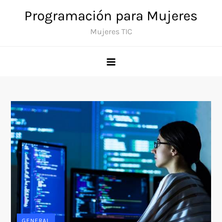
Saltar
Programación para Mujeres
al
Mujeres TIC
contenido
GENERAL