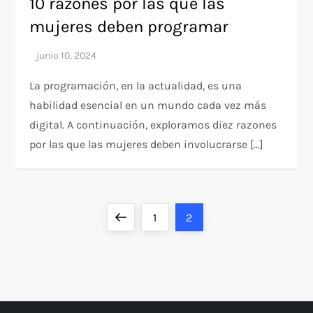
10 razones por las que las
mujeres deben programar
La programación, en la actualidad, es una
habilidad esencial en un mundo cada vez más
digital. A continuación, exploramos diez razones
por las que las mujeres deben involucrarse […]
P
Página
Página
Página
1
2
a
anterior
g