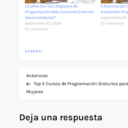
¿Cuáles Son los Lenguajes de
5 Razones por 
Programación Más Comunes Entre las
Excelentes Pr
Desarrolladoras?
septiembre 22,
septiembre 22, 2024
En «General»
En «General»
GENERAL
N
Entrada
Anteriores
anterior
Top 5 Cursos de Programación Gratuitos par
a
Mujeres
v
Deja una respuesta
e